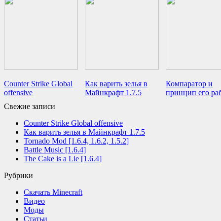
Counter Strike Global
Как варить зелья в
Компаратор и
offensive
Майнкрафт 1.7.5
принцип его ра
Свежие записи
Counter Strike Global offensive
Как варить зелья в Майнкрафт 1.7.5
Tornado Mod [1.6.4, 1.6.2, 1.5.2]
Battle Music [1.6.4]
The Cake is a Lie [1.6.4]
Рубрики
Cкачать Minecraft
Видео
Моды
Статьи