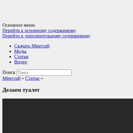
Основное меню
Перейти к основному содержимому
Перейти к дополнительному содержимому
Cкачать Minecraft
Моды
Статьи
Видео
Поиск
Minecraft
»
Статьи
»
Делаем туалет