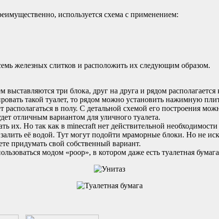
реимущественно, используется схема с применением:
ь семь железных слитков и расположить их следующим образом.
нём выставляются три блока, друг на друга и рядом располагается
ровать такой туалет, то рядом можно установить нажимную плит
ет располагаться в полу. С детальной схемой его построения мож
удет отличным вариантом для уличного туалета.
ь их. Но так как в minecraft нет действительной необходимости
залить её водой. Тут могут подойти мраморные блоки. Но не искл
ете придумать свой собственный вариант.
ользоваться модом «poop», в котором даже есть туалетная бума