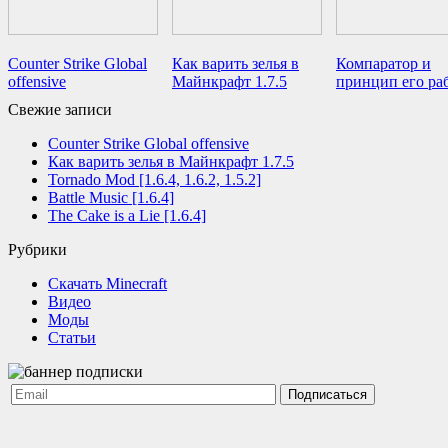
Counter Strike Global
Как варить зелья в
Компаратор и
offensive
Майнкрафт 1.7.5
принцип его ра
Свежие записи
Counter Strike Global offensive
Как варить зелья в Майнкрафт 1.7.5
Tornado Mod [1.6.4, 1.6.2, 1.5.2]
Battle Music [1.6.4]
The Cake is a Lie [1.6.4]
Рубрики
Cкачать Minecraft
Видео
Моды
Статьи
Подписаться