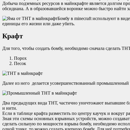
Добыча подземных ресурсов в майнкрафте является долгим проц
обсидиана. А в образовавшейся воронке можно быстро найти за
Бомбу в minecraft используют в вид
единицы его жизни или даже убить.
Крафт
Для того, чтобы создать бомбу, необходимо сначала сделать ТНТ
Порох
Песок
Далее из него делается усовершенствованный промышленный в
Два предыдущих вида ТНТ, частично уничтожают выпавшие бло
и нити.
Если в таблице крафта разместить по центру каучук и вокруг р
Зная эти схемы основных взрывных устройств, можно создават
сделать сильную по мощности взрыва бомбу, необходимо использ
одной точке, то можно создать ядерную бомбу. Для неё потребу