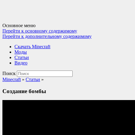
Основное меню
Перейти к основному содержимому
Перейти к дополнительному содержимому
Cкачать Minecraft
Моды
Статьи
Видео
Поиск
Minecraft
»
Статьи
»
Создание бомбы