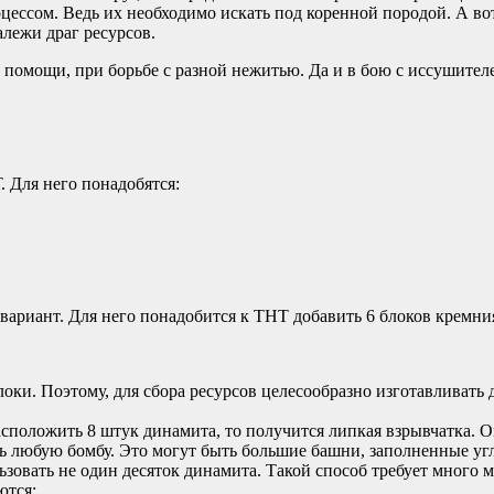
ессом. Ведь их необходимо искать под коренной породой. А вот,
лежи драг ресурсов.
е помощи, при борьбе с разной нежитью. Да и в бою с иссушител
. Для него понадобятся:
ариант. Для него понадобится к ТНТ добавить 6 блоков кремни
ки. Поэтому, для сбора ресурсов целесообразно изготавливат
асположить 8 штук динамита, то получится липкая взрывчатка. О
ь любую бомбу. Это могут быть большие башни, заполненные угл
овать не один десяток динамита. Такой способ требует много мест
ются: