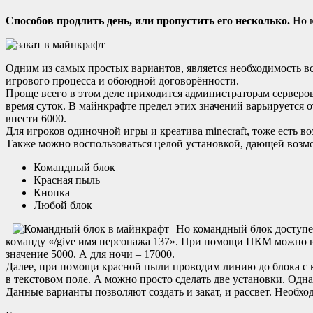
Способов продлить день, или пропустить его несколько.
Но к
Одним из самых простых вариантов, является необходимость все
игрового процесса и обоюдной договорённости.
Проще всего в этом деле приходится администраторам серверов. 
время суток. В майнкрафте предел этих значений варьируется от
внести 6000.
Для игроков одиночной игры и креатива minecraft, тоже есть во
Также можно воспользоваться целой установкой, дающей возмо
Командный блок
Красная пыль
Кнопка
Любой блок
Но командный блок доступен
команду «/give имя персонажа 137». При помощи ПКМ можно вх
значение 5000. А для ночи – 17000.
Далее, при помощи красной пыли проводим линию до блока с к
в текстовом поле. А можно просто сделать две установки. Одна 
Данные варианты позволяют создать и закат, и рассвет. Необх