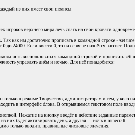
аждый из них имеет свои нюансы.
х игроков верхнего мира лечь спать на свои кровати одновременн
Так как им достаточно прописать в командной строке «/set time 
 0 до 24000. Если ввести 0, то на сервере начнётся рассвет. Пол
зможность воспользоваться командной строкой и прописать «/time
жность управлять днём и ночью. Для неё понадобится:
 только в режиме Творчество, администраторам и тем, у кого на
одить в интерфейс блока. В открывшемся текстовом поле вводи
нопкой. Нажатие на кнопку введёт в действие заданные параме
из них будет активировать день, а другая — ночь в minecraft.
одимо только вводить правильные числовые значения.