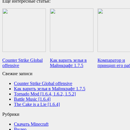
Еще интересные статьи:
Counter Strike Global
Как варить зелья в
Компаратор и
offensive
Майнкрафт 1.7.5
принцип его ра
Свежие записи
Counter Strike Global offensive
Как варить зелья в Майнкрафт 1.7.5
Tornado Mod [1.6.4, 1.6.2, 1.5.2]
Battle Music [1.6.4]
The Cake is a Lie [1.6.4]
Рубрики
Cкачать Minecraft
Видео