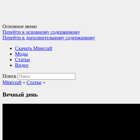
Основное меню
Перейти к основному содержимому
Перейти к дополнительному содержимому
Cкачать Minecraft
Моды
Статьи
Видео
Поиск
Minecraft
»
Статьи
»
Вечный день