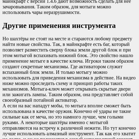
майнкрафт с версии 1.4.6 дают возможность сделать для неё
зачаровывания. Таким образом, для мотыги можно
использовать чары неразрушимости.
Другие применения инструмента
Но шахтёры не стоят на месте и стараются любому предмету
найти новые свойства. Так, в майнкрафте есть баг, который
позволяет разместить сверху блока земли другой блок и при
этом мотыгой вспахивать нижний блок. Это свойство нашло
применение мотыге в качестве ключа. Игроки таким образом
создают секретные механизмы. Где активатором служит
вспаханный блок земли. И только мотыгу можно
использовать для приведения механизма в действие. На видео
ниже можно проследить схему и принцип работы таких
механизмов. Мотыга-ключ может открывать скрытые двери
или зажигать лампы. Таким образом, она представляет собой
своеобразный потайной активатор.
А если на вас нападут мобы, то мотыга вполне сможет быть
использована в качестве оружия. Конечно её удары не такие
сильные как от меча, но это намного лучше, чем голыми
руками. А некоторые шахтёры именно с мотыгой
отправляются на встречу к различной нежити. Но тут конечно
лучше использовать алмазный инструмент. Так как его хватит