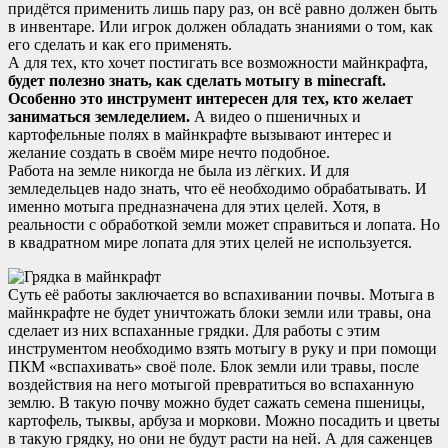
придётся применить лишь пару раз, он всё равно должен быть
в инвентаре. Или игрок должен обладать знаниями о том, как
его сделать и как его применять.
А для тех, кто хочет постигать все возможности майнкрафта,
будет полезно знать, как сделать мотыгу в minecraft.
Особенно это инструмент интересен для тех, кто желает
заниматься земледелием.
А видео о пшеничных и
картофельные полях в майнкрафте вызывают интерес и
желание создать в своём мире нечто подобное.
Работа на земле никогда не была из лёгких. И для
земледельцев надо знать, что её необходимо обрабатывать. И
именно мотыга предназначена для этих целей. Хотя, в
реальности с обработкой земли может справиться и лопата. Но
в квадратном мире лопата для этих целей не используется.
Суть её работы заключается во вспахивании почвы. Мотыга в
майнкрафте не будет уничтожать блоки земли или травы, она
сделает из них вспаханные грядки. Для работы с этим
инструментом необходимо взять мотыгу в руку и при помощи
ПКМ «вспахивать» своё поле. Блок земли или травы, после
воздействия на него мотыгой превратиться во вспаханную
землю. В такую почву можно будет сажать семена пшеницы,
картофель, тыквы, арбуза и моркови. Можно посадить и цветы
в такую грядку, но они не будут расти на ней. А для саженцев