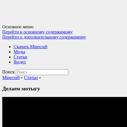
Основное меню
Перейти к основному содержимому
Перейти к дополнительному содержимому
Cкачать Minecraft
Моды
Статьи
Видео
Поиск
Minecraft
»
Статьи
»
Делаем мотыгу