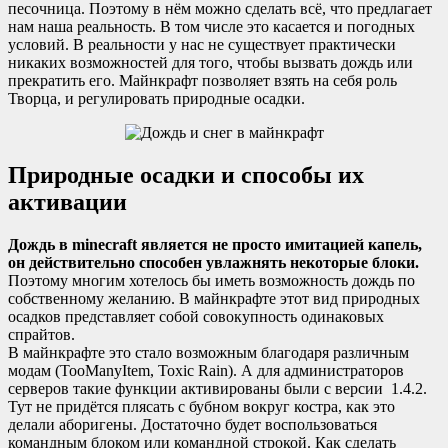
песочница. Поэтому в нём можно сделать всё, что предлагает
нам наша реальность. В том числе это касается и погодных
условий. В реальности у нас не существует практически
никаких возможностей для того, чтобы вызвать дождь или
прекратить его. Майнкрафт позволяет взять на себя роль
Творца, и регулировать природные осадки.
Природные осадки и способы их
активации
Дождь в minecraft является не просто имитацией капель,
он действительно способен увлажнять некоторые блоки.
Поэтому многим хотелось бы иметь возможность дождь по
собственному желанию. В майнкрафте этот вид природных
осадков представляет собой совокупность одинаковых
спрайтов.
В майнкрафте это стало возможным благодаря различным
модам (TooManyItem, Toxic Rain). А для администраторов
серверов такие функции активированы были с версии 1.4.2.
Тут не придётся плясать с бубном вокруг костра, как это
делали аборигены. Достаточно будет воспользоваться
командным блоком или командной строкой. Как сделать