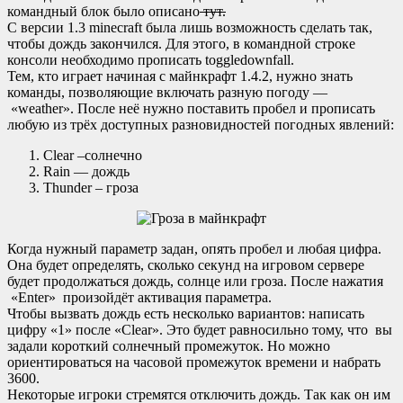
командный блок было описано
тут.
С версии 1.3 minecraft была лишь возможность сделать так,
чтобы дождь закончился. Для этого, в командной строке
консоли необходимо прописать toggledownfall.
Тем, кто играет начиная с майнкрафт 1.4.2, нужно знать
команды, позволяющие включать разную погоду —
«weather». После неё нужно поставить пробел и прописать
любую из трёх доступных разновидностей погодных явлений:
Clear –солнечно
Rain — дождь
Thunder – гроза
Когда нужный параметр задан, опять пробел и любая цифра.
Она будет определять, сколько секунд на игровом сервере
будет продолжаться дождь, солнце или гроза. После нажатия
«Enter» произойдёт активация параметра.
Чтобы вызвать дождь есть несколько вариантов: написать
цифру «1» после «Clear». Это будет равносильно тому, что вы
задали короткий солнечный промежуток. Но можно
ориентироваться на часовой промежуток времени и набрать
3600.
Некоторые игроки стремятся отключить дождь. Так как он им