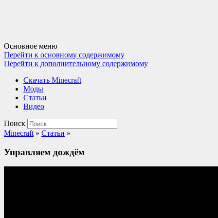
Основное меню
Перейти к основному содержимому
Перейти к дополнительному содержимому
Cкачать Minecraft
Моды
Статьи
Видео
Поиск
Minecraft
»
Статьи
»
Управляем дождём