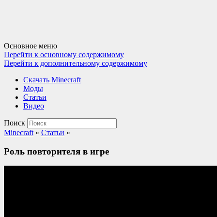
Основное меню
Перейти к основному содержимому
Перейти к дополнительному содержимому
Cкачать Minecraft
Моды
Статьи
Видео
Поиск
Minecraft
»
Статьи
»
Роль повторителя в игре