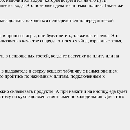
, наполнится водой, которая встретится на его пути.
выльется вода. Это позволяет делать системы полива. Таким же
и лава должны находиться непосредственно перед лицевой
в процессе игры, они будут лететь, также как из лука. Это
ьзовать в качестве снаряда, относятся яйца, взрывные зелья,
ть в непрошеных гостей, когда те наступят на плиту или на
 в выдавателе и сверху вешают табличку с наименованием
осто пройтись по нажимным плитам, подключенным к
можно складывать продукты. А при нажатии на кнопку, еда будет
этому на кухне должен стоять именно холодильник. Для этого