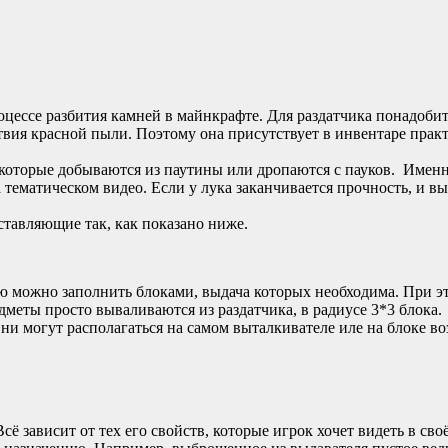
оцессе разбития камней в майнкрафте. Для раздатчика понадобит
ствия красной пыли. Поэтому она присутствует в инвентаре прак
 которые добываются из паутины или дропаются с пауков. Имен
тематическом видео. Если у лука заканчивается прочность, и вы 
оставляющие так, как показано ниже.
ю можно заполнить блоками, выдача которых необходима. При эт
едметы просто вываливаются из раздатчика, в радиусе 3*3 блока.
ни могут располагаться на самом выталкивателе иле на блоке в
ё зависит от тех его свойств, которые игрок хочет видеть в св