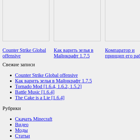
Counter Strike Global
Как варить зелья в
Компаратор и
offensive
Майнкрафт 1.7.5
принцип его ра
Свежие записи
Counter Strike Global offensive
Как варить зелья в Майнкрафт 1.7.5
Tornado Mod [1.6.4, 1.6.2, 1.5.2]
Battle Music [1.6.4]
The Cake is a Lie [1.6.4]
Рубрики
Cкачать Minecraft
Видео
Моды
Статьи