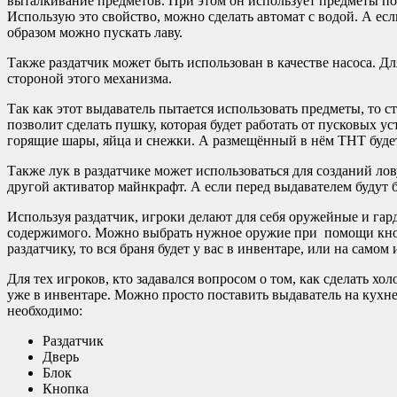
выталкивание предметов. При этом он использует предметы по 
Использую это свойство, можно сделать автомат с водой. А если
образом можно пускать лаву.
Также раздатчик может быть использован в качестве насоса. Дл
стороной этого механизма.
Так как этот выдаватель пытается использовать предметы, то ст
позволит сделать пушку, которая будет работать от пусковых ус
горящие шары, яйца и снежки. А размещённый в нём ТНТ будет 
Также лук в раздатчике может использоваться для созданий лову
другой активатор майнкрафт. А если перед выдавателем будут б
Используя раздатчик, игроки делают для себя оружейные и га
содержимого. Можно выбрать нужное оружие при помощи кнопк
раздатчику, то вся браня будет у вас в инвентаре, или на самом 
Для тех игроков, кто задавался вопросом о том, как сделать х
уже в инвентаре. Можно просто поставить выдаватель на кухне
необходимо:
Раздатчик
Дверь
Блок
Кнопка