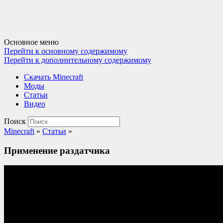
Основное меню
Перейти к основному содержимому
Перейти к дополнительному содержимому
Cкачать Minecraft
Моды
Статьи
Видео
Поиск
Minecraft
»
Статьи
»
Применение раздатчика