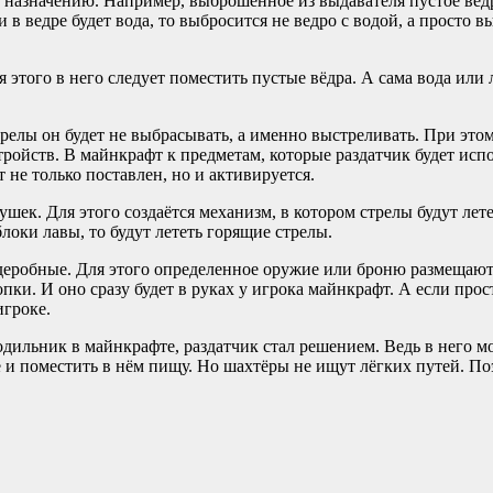
назначению. Например, выброшенное из выдавателя пустое ведро
 в ведре будет вода, то выбросится не ведро с водой, а просто 
я этого в него следует поместить пустые вёдра. А сама вода ил
релы он будет не выбрасывать, а именно выстреливать. При этом, 
тройств. В майнкрафт к предметам, которые раздатчик будет испол
не только поставлен, но и активируется.
шек. Для этого создаётся механизм, в котором стрелы будут лете
локи лавы, то будут лететь горящие стрелы.
рдеробные. Для этого определенное оружие или броню размещают
и. И оно сразу будет в руках у игрока майнкрафт. А если пр
игроке.
олодильник в майнкрафте, раздатчик стал решением. Ведь в него 
 и поместить в нём пищу. Но шахтёры не ищут лёгких путей. По