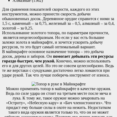
Алмазные (1562)
Для сравнения показателей скорости, каждого из этих
инструментов, можно принести скорость добычи
обыкновенных досок. Деревянное орудие справится с ними за
1,5 с, каменный – за 0,75, железный за – 0,5, алмазный – за 0,4,
золотой – за 0,25.
Использование золотого топора, по параметрам прочности,
является нецелесообразным. Но если у вас есть большие
залежи золота в майнкрафте, и хочется ускорить добычу
ресурсов, то это будет самый оптимальный вариант.
В майнкрафте основное назначение топора – это добыча
досок, дерева и заборов. Он
помогает добывать эти ресурсы
гораздо быстрее, чем рукой.
Конечно, можно использовать
его и для других целей. Но это не совсем целесообразно. Ведь
те же верстаки с сундуками достаточно легко ломаются при
ударе рукой. Так что лучше поберечь инструмент от износа.
Можно применять топор в майнкрафте в качестве оружия.
Ведь по силе удара он стоит на третьем месте после меча и
лука. К тому же, такое оружие можно зачаровать на
«Остроту», «Небесную кару» и «Бич членистоногих». Что
придаст ему больше силы в охоте на нежить. Недостатком
такого вида оружия является только то, что он не может
отбивать наносимые удары. Поэтому его лучше держать как