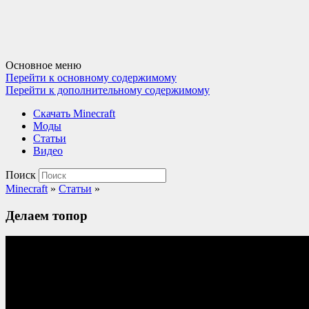
Основное меню
Перейти к основному содержимому
Перейти к дополнительному содержимому
Cкачать Minecraft
Моды
Статьи
Видео
Поиск
Minecraft
»
Статьи
»
Делаем топор