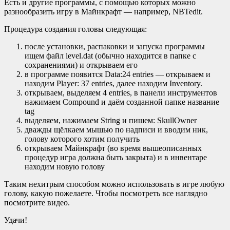
Есть и другие программы, с помощью которых можно
разнообразить игру в Майнкрафт — например, NBTedit.
Процедура создания головы следующая:
после установки, распаковки и запуска программы
ищем файл level.dat (обычно находится в папке с
сохранениями) и открываем его
в программе появится Data:24 entries — открываем и
находим Player: 37 entries, далее находим Inventory.
открываем, выделяем 4 entries, в панели инструментов
нажимаем Compound и даём созданной папке название
tag
выделяем, нажимаем String и пишем: SkullOwner
дважды щёлкаем мышью по надписи и вводим ник,
голову которого хотим получить
открываем Майнкрафт (во время вышеописанных
процедур игра должна быть закрыта) и в инвентаре
находим новую голову
Таким нехитрым способом можно использовать в игре любую
голову, какую пожелаете. Чтобы посмотреть все наглядно
посмотрите видео.
Удачи!