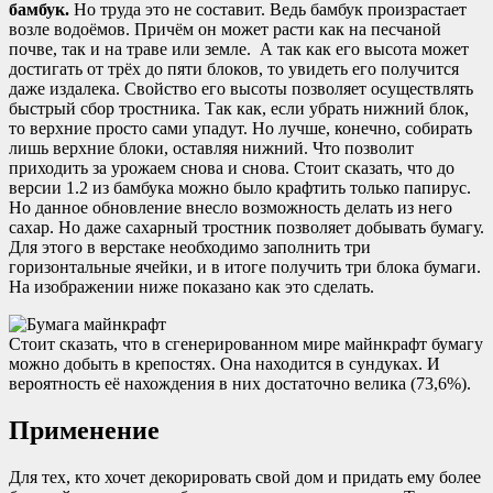
бамбук.
Но труда это не составит. Ведь бамбук произрастает
возле водоёмов. Причём он может расти как на песчаной
почве, так и на траве или земле. А так как его высота может
достигать от трёх до пяти блоков, то увидеть его получится
даже издалека. Свойство его высоты позволяет осуществлять
быстрый сбор тростника. Так как, если убрать нижний блок,
то верхние просто сами упадут. Но лучше, конечно, собирать
лишь верхние блоки, оставляя нижний. Что позволит
приходить за урожаем снова и снова. Стоит сказать, что до
версии 1.2 из бамбука можно было крафтить только папирус.
Но данное обновление внесло возможность делать из него
сахар. Но даже сахарный тростник позволяет добывать бумагу.
Для этого в верстаке необходимо заполнить три
горизонтальные ячейки, и в итоге получить три блока бумаги.
На изображении ниже показано как это сделать.
Стоит сказать, что в сгенерированном мире майнкрафт бумагу
можно добыть в крепостях. Она находится в сундуках. И
вероятность её нахождения в них достаточно велика (73,6%).
Применение
Для тех, кто хочет декорировать свой дом и придать ему более