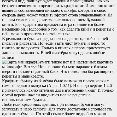
богатый вид, папирус будет хорошим помощником. Так как
без него невозможно представить крафт книг. И именно книга
является составляющей книжного шкафа, который в свою
очередь даже может усилить эффект стола зачаровывания. Да
и в сам стол так же делается с использованием бумажной
книги. Благодаря этим предметам игра становится более
насыщенной. Подробнее о том, как сделать книгу и рецепты с
ней, можно прочитать по этой ссылке.
В реальности бумага предназначена для того, чтобы на ней
писали и рисовали. Но, если взять лист бумаги и перо, то
ничего не получится. Только в книгах с пером присутствует
данная возможность. В ней шахтёры могут делать любые
записи.
Бумаги также нет и в настенных картинах
майнкрафт. Вот тут Ночь вполне бы мог наравне с блоком
шерсти поставить данный блок. Что позволило бы расширить
рецепты в майнкрафте.
Крафтить бумагу из бамбука было возможно практически с
самого первого выпуска (Alpha 1.0.11). И она до версии 1.4.6
применялось исключительно для изготовления книг. И только
с этой версии начали вводиться новые рецепты с
использованием бумаги.
Любители красочных зрелищ, при помощи бумаги могут
запускать в небо салюты. Для этого достаточно использовать
один лист бумаги. По этой ссылке более подробно можно