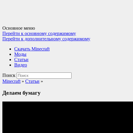
Основное меню
Перейти к основному содержимому
Перейти к дополнительному содержимому
Cкачать Minecraft
Моды
Статьи
Видео
Поиск
Minecraft
»
Статьи
»
Делаем бумагу