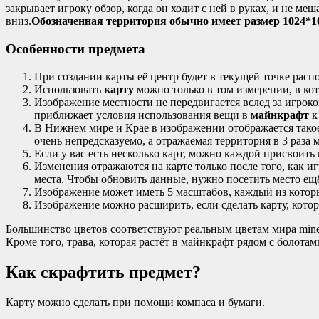
закрывает игроку обзор, когда он ходит с ней в руках, и не м
вниз.
Обозначенная территория обычно имеет размер 1024*10
Особенности предмета
При создании карты её центр будет в текущей точке расп
Использовать
карту
можно только в том измерении, в кот
Изображение местности не передвигается вслед за игроко
приближает условия использования вещи в
майнкрафт
к
В Нижнем мире и Крае в изображении отображается такое
очень непредсказуемо, а отражаемая территория в 3 раза
Если у вас есть несколько карт, можно каждой присвоить
Изменения отражаются на карте только после того, как иг
места. Чтобы обновить данные, нужно посетить место ещё
Изображение может иметь 5 масштабов, каждый из которы
Изображение можно расширить, если сделать карту, котор
Большинство цветов соответствуют реальным цветам мира minec
Кроме того, трава, которая растёт в майнкрафт рядом с болот
Как скрафтить предмет?
Карту можно сделать при помощи компаса и бумаги.