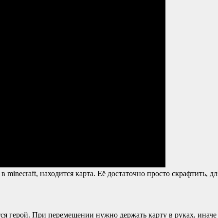
minecraft, находится карта. Её достаточно просто скрафтить, дл
тся герой. При перемещении нужно держать карту в руках, иначе 