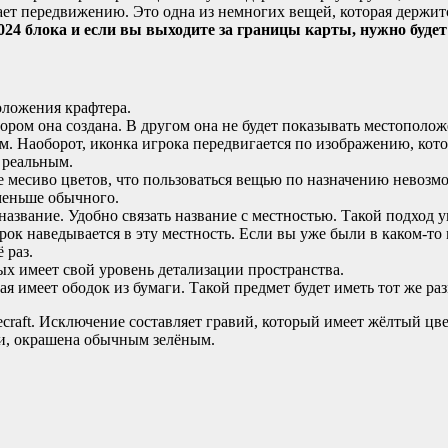
ешает передвижению. Это одна из немногих вещей, которая держи
24 блока и если вы выходите за границы карты, нужно будет
оложения крафтера.
ором она создана. В другом она не будет показывать местополож
м. Наоборот, иконка игрока передвигается по изображению, кот
 реальным.
 месиво цветов, что пользоваться вещью по назначению невозмож
 меньше обычного.
 название. Удобно связать название с местностью. Такой подход
рок наведывается в эту местность. Если вы уже были в каком-то
 раз.
х имеет свой уровень детализации пространства.
ая имеет ободок из бумаги. Такой предмет будет иметь тот же ра
raft. Исключение составляет гравий, который имеет жёлтый цвет
ами, окрашена обычным зелёным.