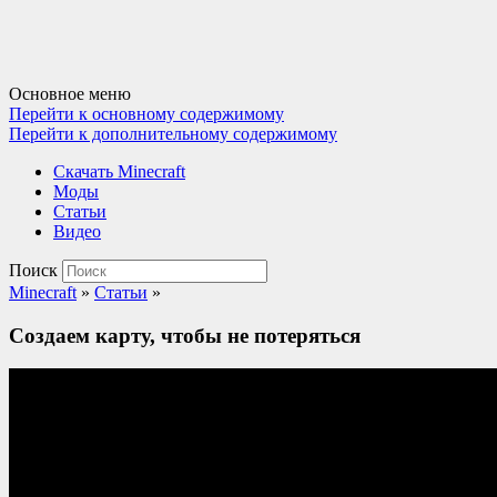
Основное меню
Перейти к основному содержимому
Перейти к дополнительному содержимому
Cкачать Minecraft
Моды
Статьи
Видео
Поиск
Minecraft
»
Статьи
»
Создаем карту, чтобы не потеряться