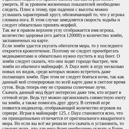
умереть. И за уровнем жизненных показателей необходимо
следить. Плюс к этому, при падении с высоты можно
услышать характерный хруст, обозначающий то, что у игрока
сломана нога. В этом случае замедляется скорость ходьбы и
следует обязательно принять морфий.
Так же в правом верхнем углу отображается имя игрока,
количество здоровья (его даётся 120000) и количество зомби,
заспавненных на карте.
Если зомби удастся укусить обитателя мира, то у последнего
откроется кровотечение. Поэтому не следует пренебрегать
медикаментами и обязательно нужно пустить в ход бинт. О
зомби следует сказать, что они ходят гораздо быстрее, чем
зомби из обычного майнкрафт. А Dayz внёс в игру несколько
новых их видов, среди которых можно встретить даже
ползающих зомби. При этом не следует бояться ночи, так как
данный моб сгенерирован по всей карте даже в светлое время
суток. Ведь теперь ему не страшны солнечные лучи.
Скачать данный мод будет интересно даже тем, кто играет в
сетевой игре. Ведь тут можно организовать совместную охоту
на зомби, а также помогать друг другу. В сетевой игре
появится индикатор, отображающий количество игроков на
сервере. Играя в майнкрафт 125, с Dayz становится ясно, что
он принципиально отличается от оригинального квадратного
мира. Но если вы всё же решили его скачать и установить, то
следует знать, что для него будет необходимо скачать и Forge,