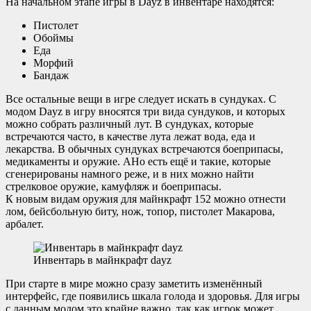
На начальном этапе игры в Dayz в инвентаре находятся:
Пистолет
Обоймы
Еда
Морфий
Бандаж
Все остальные вещи в игре следует искать в сундуках. С
модом Dayz в игру вносятся три вида сундуков, и которых
можно собрать различный лут. В сундуках, которые
встречаются часто, в качестве лута лежат вода, еда и
лекарства. В обычных сундуках встречаются боеприпасы,
медикаменты и оружие. АНо есть ещё и такие, которые
сгенерированы намного реже, и в них можно найти
стрелковое оружие, камуфляж и боеприпасы.
К новым видам оружия для майнкрафт 152 можно отнести
лом, бейсбольную биту, нож, топор, пистолет Макарова,
арбалет.
Инвентарь в майнкрафт dayz
При старте в мире можно сразу заметить изменённый
интерфейс, где появились шкала голода и здоровья. Для игры
с данным модом это крайне важно, так как игрок может