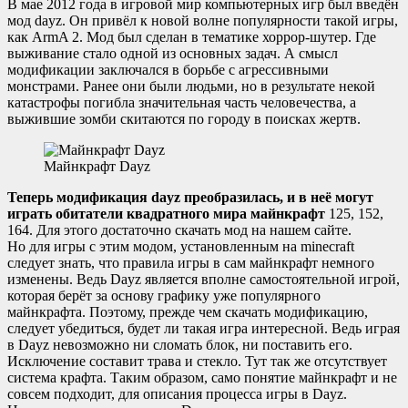
В мае 2012 года в игровой мир компьютерных игр был введён
мод dayz. Он привёл к новой волне популярности такой игры,
как ArmA 2. Мод был сделан в тематике хоррор-шутер. Где
выживание стало одной из основных задач. А смысл
модификации заключался в борьбе с агрессивными
монстрами. Ранее они были людьми, но в результате некой
катастрофы погибла значительная часть человечества, а
выжившие зомби скитаются по городу в поисках жертв.
Майнкрафт Dayz
Теперь модификация dayz преобразилась, и в неё могут
играть обитатели квадратного мира майнкрафт
125, 152,
164. Для этого достаточно скачать мод на нашем сайте.
Но для игры с этим модом, установленным на minecraft
следует знать, что правила игры в сам майнкрафт немного
изменены. Ведь Dayz является вполне самостоятельной игрой,
которая берёт за основу графику уже популярного
майнкрафта. Поэтому, прежде чем скачать модификацию,
следует убедиться, будет ли такая игра интересной. Ведь играя
в Dayz невозможно ни сломать блок, ни поставить его.
Исключение составит трава и стекло. Тут так же отсутствует
система крафта. Таким образом, само понятие майнкрафт и не
совсем подходит, для описания процесса игры в Dayz.