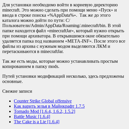
Для установки необходимо войти в корневую директорию
minecraft. Это можно сделать при помощи меню «Пуск» и
ввода в строке поиска «%AppData%». Так же до этого
каталога можно дойти по пути: С/
Пользователи/Admin/AppData/Roaming/.minecraft/bin. В этой
папке находится файл «minecraftJar», который нужно открыть
при помощи архиватора. В открывшимся окне обязательно
удаляется папка под названием «META-INF». После этого все
файлы из архива с нужным модом выделяются ЛКМ и
перетаскиваются в minecraftJar.
Так же есть моды, которые можно устанавливать простым
копированием в папку mods.
Путей установки модификаций несколько, здесь предложены
основные.
Свежие записи
Counter Strike Global offensive
Как варить зелья в Майнкрафт 1.7.5
Tornado Mod [1.6.4, 1.6.2, 1.5.2]
Battle Music [1.6.4]
The Cake is a Lie [1.6.4]