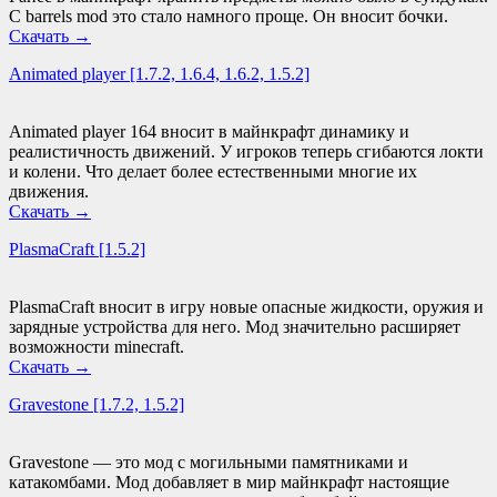
С barrels mod это стало намного проще. Он вносит бочки.
Скачать
→
Animated player [1.7.2, 1.6.4, 1.6.2, 1.5.2]
Animated player 164 вносит в майнкрафт динамику и
реалистичность движений. У игроков теперь сгибаются локти
и колени. Что делает более естественными многие их
движения.
Скачать
→
PlasmaCraft [1.5.2]
PlasmaCraft вносит в игру новые опасные жидкости, оружия и
зарядные устройства для него. Мод значительно расширяет
возможности minecraft.
Скачать
→
Gravestone [1.7.2, 1.5.2]
Gravestone — это мод с могильными памятниками и
катакомбами. Мод добавляет в мир майнкрафт настоящие