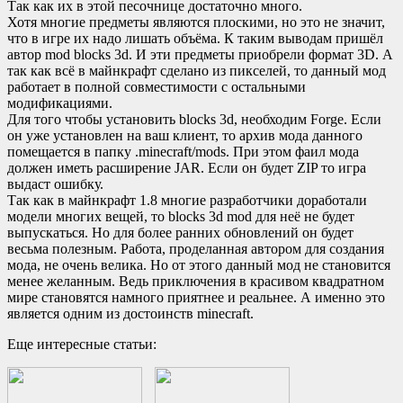
Так как их в этой песочнице достаточно много.
Хотя многие предметы являются плоскими, но это не значит,
что в игре их надо лишать объёма. К таким выводам пришёл
автор mod blocks 3d. И эти предметы приобрели формат 3D. А
так как всё в майнкрафт сделано из пикселей, то данный мод
работает в полной совместимости с остальными
модификациями.
Для того чтобы установить blocks 3d, необходим Forge. Если
он уже установлен на ваш клиент, то архив мода данного
помещается в папку .minecraft/mods. При этом фаил мода
должен иметь расширение JAR. Если он будет ZIP то игра
выдаст ошибку.
Так как в майнкрафт 1.8 многие разработчики доработали
модели многих вещей, то blocks 3d mod для неё не будет
выпускаться. Но для более ранних обновлений он будет
весьма полезным. Работа, проделанная автором для создания
мода, не очень велика. Но от этого данный мод не становится
менее желанным. Ведь приключения в красивом квадратном
мире становятся намного приятнее и реальнее. А именно это
является одним из достоинств minecraft.
Еще интересные статьи: