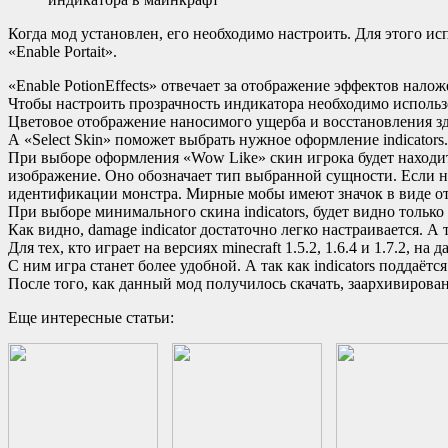
Когда мод установлен, его необходимо настроить. Для этого 
«Enable Portait».
«Enable PotionEffects» отвечает за отображение эффектов нало
Чтобы настроить прозрачность индикатора необходимо использо
Цветовое отображение наносимого ущерба и восстановления здо
А «Select Skin» поможет выбрать нужное оформление indicators
При выборе оформления «Wow Like» скин игрока будет находит
изображение. Оно обозначает тип выбранной сущности. Если н
идентификации монстра. Мирные мобы имеют значок в виде отп
При выборе минимального скина indicators, будет видно тольк
Как видно, damage indicator достаточно легко настраивается. А
Для тех, кто играет на версиях minecraft 1.5.2, 1.6.4 и 1.7.2, 
С ним игра станет более удобной. А так как indicators поддаёт
После того, как данный мод получилось скачать, заархивирова
Еще интересные статьи: