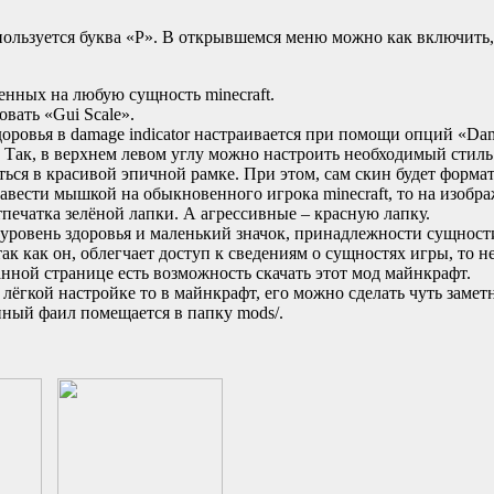
используется буква «Р». В открывшемся меню можно как включить
женных на любую сущность minecraft.
вать «Gui Scale».
ровья в damage indicator настраивается при помощи опций «Dama
. Так, в верхнем левом углу можно настроить необходимый стиль 
ься в красивой эпичной рамке. При этом, сам скин будет форма
авести мышкой на обыкновенного игрока minecraft, то на изобр
ечатка зелёной лапки. А агрессивные – красную лапку.
о уровень здоровья и маленький значок, принадлежности сущност
 так как он, облегчает доступ к сведениям о сущностях игры, то 
на данной странице есть возможность скачать этот мод майнкрафт.
ся лёгкой настройке то в майнкрафт, его можно сделать чуть зам
нный фаил помещается в папку mods/.