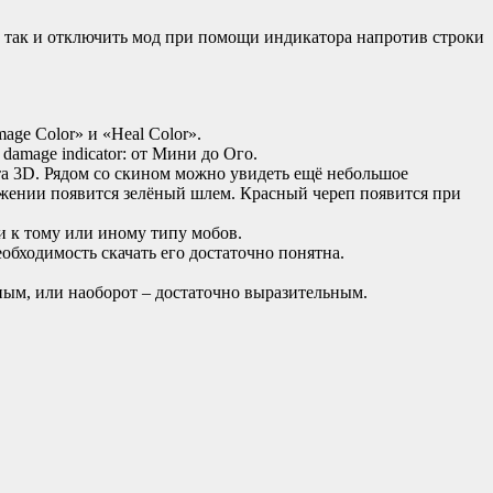
, так и отключить мод при помощи индикатора напротив строки
ge Color» и «Heal Color».
damage indicator: от Мини до Ого.
та 3D. Рядом со скином можно увидеть ещё небольшое
ажении появится зелёный шлем. Красный череп появится при
и к тому или иному типу мобов.
необходимость скачать его достаточно понятна.
етным, или наоборот – достаточно выразительным.