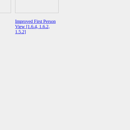
Improved First Person
View [1.6.4, 1.6.2,
1.5.2]