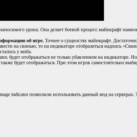
наносимого урона. Она делает боевой процесс майнкрафт намного
информацию об игре.
Точнее о сущностях майнкрафт. Достаточно
 навести на свинью, то на индикаторе отобразиться надпись «Свин
сталось у моба.
ator, будет отображаться не только убавлением на индикаторе. Н
 также будет отображаться. При этом игрок самостоятельно выбира
amage indicator позволили использовать данный мод на серверах.