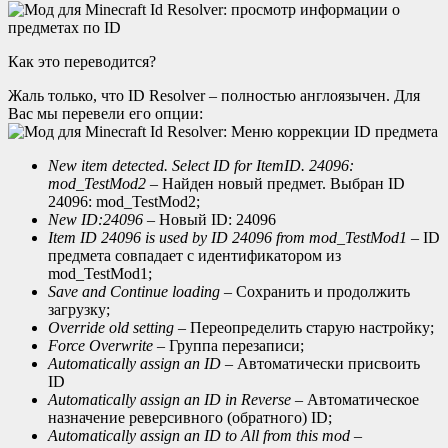
Как это переводится?
Жаль только, что ID Resolver – полностью англоязычен. Для
Вас мы перевели его опции:
New item detected. Select ID for ItemID. 24096:
mod_
TestMod2
– Найден новый предмет. Выбран ID
24096: mod_TestMod2;
New
ID:24096
– Новый ID: 24096
Item ID 24096 is used by ID 24096 from mod_TestMod1
– ID
предмета совпадает с идентификатором из
mod_TestMod1;
Save
and
Continue
loading
– Сохранить и продолжить
загрузку;
Override
old
setting
– Переопределить старую настройку;
Force Overwrite
– Группа перезаписи;
Automatically assign an ID
– Автоматически присвоить
ID
Automatically
assign
an
ID
in
Reverse
– Автоматическое
назначение реверсивного (обратного) ID;
Automatically
assign
an
ID
to
All
from
this
mod
–