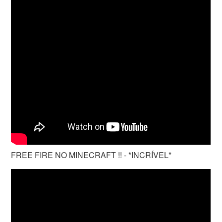
FREE FIRE NO MINECRAFT !! - *INCRÍVEL*