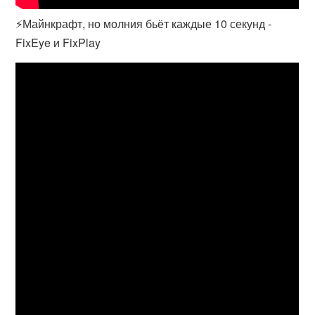
⚡Майнкрафт, но молния бьёт каждые 10 секунд -
FixEye и FixPlay