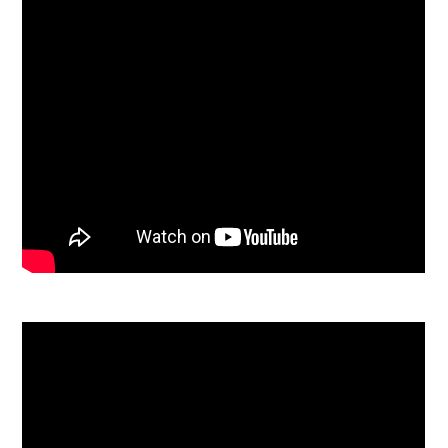
⠀​⠀​⠀​⠀​⠀​⠀​⠀⠀​⠀​⠀​⠀​⠀​⠀​⠀⠀​⠀​⠀​⠀​⠀​⠀​⠀⠀​⠀​⠀​⠀​⠀​⠀​⠀⠀​⠀