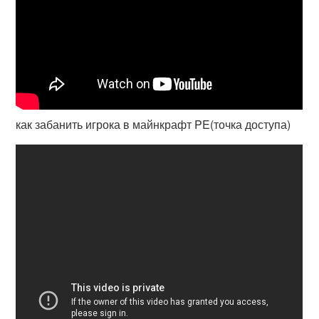
как забанить игрока в майнкрафт PE(точка доступа)