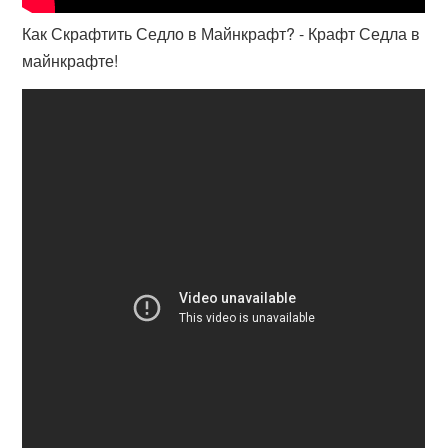
Как Скрафтить Седло в Майнкрафт? - Крафт Седла в
майнкрафте!