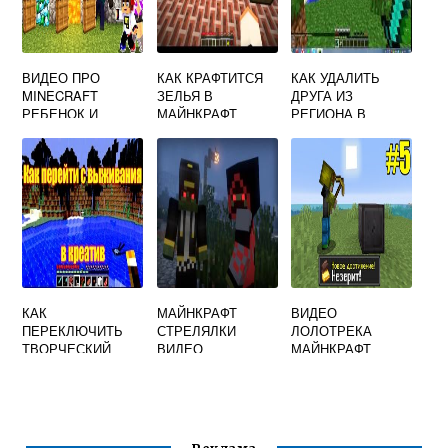
ВИДЕО ПРО
КАК КРАФТИТСЯ
КАК УДАЛИТЬ
MINECRAFT
ЗЕЛЬЯ В
ДРУГА ИЗ
РЕБЕНОК И
МАЙНКРАФТ
РЕГИОНА В
ДЕВУШКА
МАЙНКРАФТЕ НА
РУССКОЕ
СЕРВЕРЕ
КАК
МАЙНКРАФТ
ВИДЕО
ПЕРЕКЛЮЧИТЬ
СТРЕЛЯЛКИ
ЛОЛОТРЕКА
ТВОРЧЕСКИЙ
ВИДЕО
МАЙНКРАФТ
РЕЖИМ НА
ВЫЖИВАНИЕ В
МАЙНКРАФТ