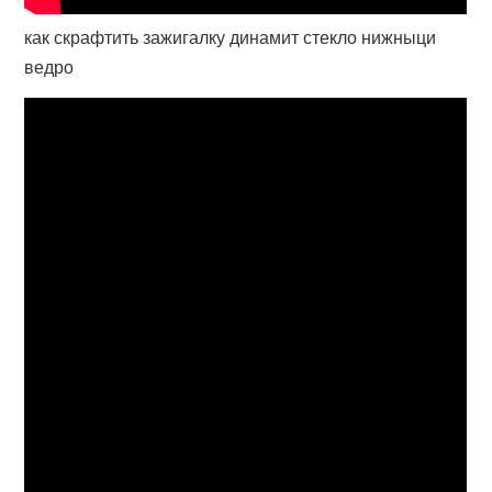
как скрафтить зажигалку динамит стекло нижныци
ведро