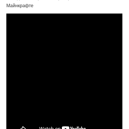
Майнкрафте