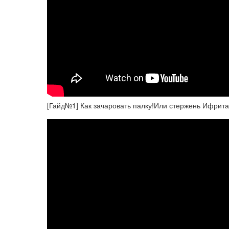
[Гайд№1] Как зачаровать палку!Или стержень Ифрита, н