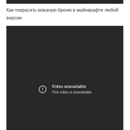
Как покрасить кожаную броню в майнкрафте любой
версии