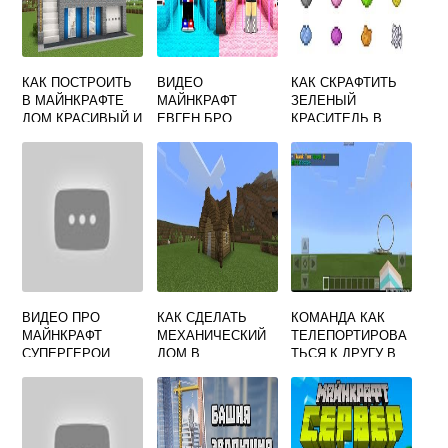
КАК ПОСТРОИТЬ
ВИДЕО
КАК СКРАФТИТЬ
В МАЙНКРАФТЕ
МАЙНКРАФТ
ЗЕЛЕНЫЙ
ДОМ КРАСИВЫЙ И
ЕВГЕН БРО
КРАСИТЕЛЬ В
ПРОСТОЙ И
БОМЖ ВСЕ
MINECRAFT
БОЛЬШОЙ
СЕРИИ
ВИДЕО ПРО
КАК СДЕЛАТЬ
КОМАНДА КАК
МАЙНКРАФТ
МЕХАНИЧЕСКИЙ
ТЕЛЕПОРТИРОВА
СУПЕРГЕРОИ
ДОМ В
ТЬСЯ К ДРУГУ В
МАЙНКРАФТ
МАЙНКРАФТ