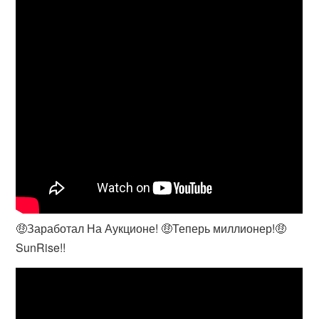
🤑Заработал На Аукционе! 🤑Теперь миллионер!🤑
SunRise!!