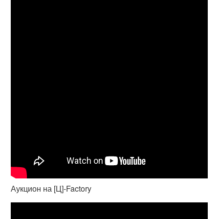
Аукцион на [Ц]-Factory