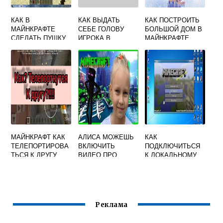
КАК В
КАК ВЫДАТЬ
КАК ПОСТРОИТЬ
МАЙНКРАФТЕ
СЕБЕ ГОЛОВУ
БОЛЬШОЙ ДОМ В
СДЕЛАТЬ ПУШКУ
ИГРОКА В
МАЙНКРАФТЕ
ДЛЯ ЗАМКА
МАЙНКРАФТ
ДИМА СКРЫННИК
МАЙНКРАФТ КАК
АЛИСА МОЖЕШЬ
КАК
ТЕЛЕПОРТИРОВА
ВКЛЮЧИТЬ
ПОДКЛЮЧИТЬСЯ
ТЬСЯ К ДРУГУ
ВИДЕО ПРО
К ЛОКАЛЬНОМУ
MINECRAFT
СЕРВЕРУ В
МАЙНКРАФТЕ
Реклама