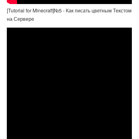
[Tutorial for Minecraft]№5 - Как писать цветным Текстом
на Сервере