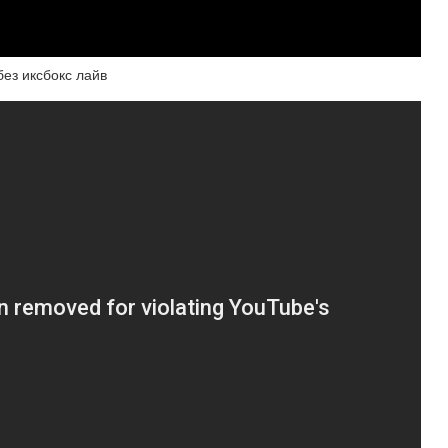
без иксбокс лайв