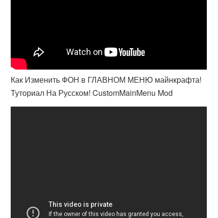
Как Изменить ФОН в ГЛАВНОМ МЕНЮ майнкрафта!
Туториал На Русском! CustomMainMenu Mod