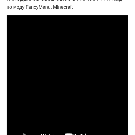
по моду FancyMenu. Minecraft