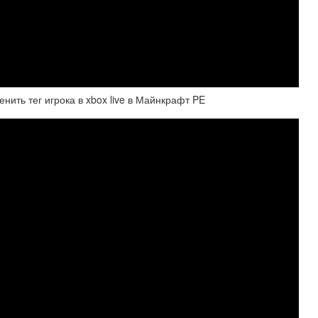
енить тег игрока в xbox live в Майнкрафт PE