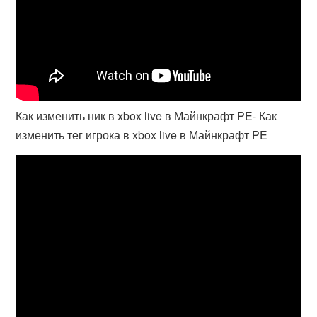
Как изменить ник в xbox live в Майнкрафт PE- Как
изменить тег игрока в xbox live в Майнкрафт PE