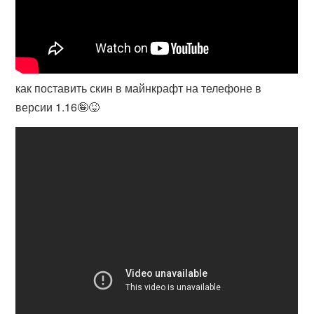
как поставить скин в майнкрафт на телефоне в
версии 1.16🤪😝