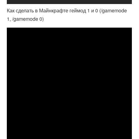
Как сделать в Майнкрафте геймод 1 и 0 (/gamemode
1, /gamemode 0)