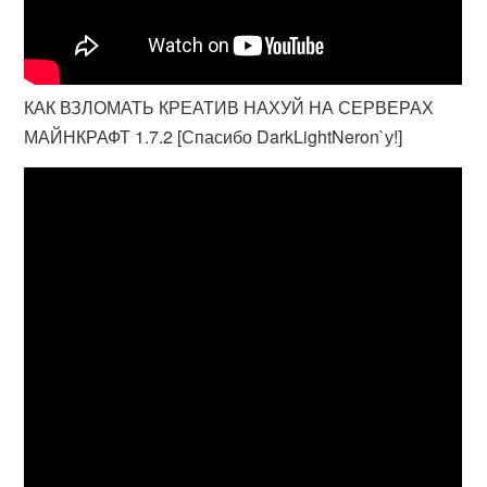
КАК ВЗЛОМАТЬ КРЕАТИВ НАХУЙ НА СЕРВЕРАХ
МАЙНКРАФТ 1.7.2 [Спасибо DarkLightNeron`у!]