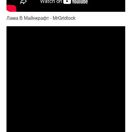
Лама В Майнкрафт - MrGridlock