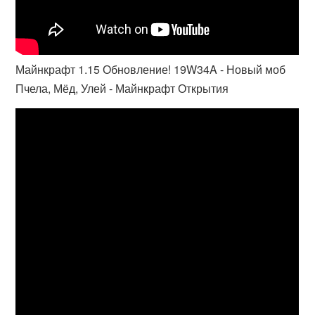
Майнкрафт 1.15 Обновление! 19W34A - Новый моб
Пчела, Мёд, Улей - Майнкрафт Открытия