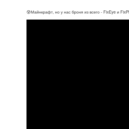
😰Майнкрафт, но у нас броня из всего - FixEye и FixP