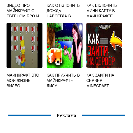
ВИДЕО ПРО
КАК ОТКЛЮЧИТЬ
КАК ВКЛЮЧИТЬ
МАЙНКРАФТ С
ДОЖДЬ
МИНИ КАРТУ В
ЕВГЕНОМ БРО И
НАВСЕГДА В
МАЙНКРАФТЕ
ДЕВУШКОЙ
МАЙНКРАФТ
НОВЫЕ СЕРИИ
МАЙНКРАФТ ЭТО
КАК ПРИУЧИТЬ В
КАК ЗАЙТИ НА
МОЯ ЖИЗНЬ
МАЙНКРАФТЕ
СЕРВЕР
ВИДЕО
ЛИСУ
MINECRAFT
Реклама