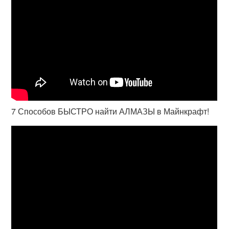
7 Способов БЫСТРО найти АЛМАЗЫ в Майнкрафт!