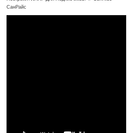
СанРайс