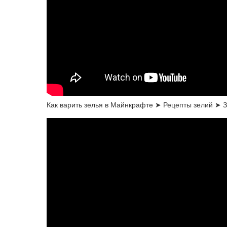
Как варить зелья в Майнкрафте ➤ Рецепты зелий ➤ 