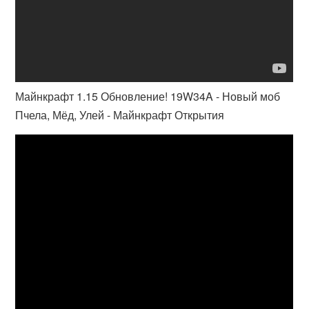
Майнкрафт 1.15 Обновление! 19W34A - Новый моб
Пчела, Мёд, Улей - Майнкрафт Открытия