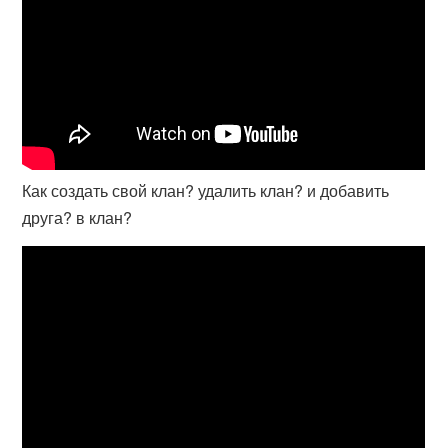
Как создать свой клан? удалить клан? и добавить
друга? в клан?