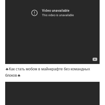
🔥Как стать мобом в майнкрафте без командных
блоков🔥