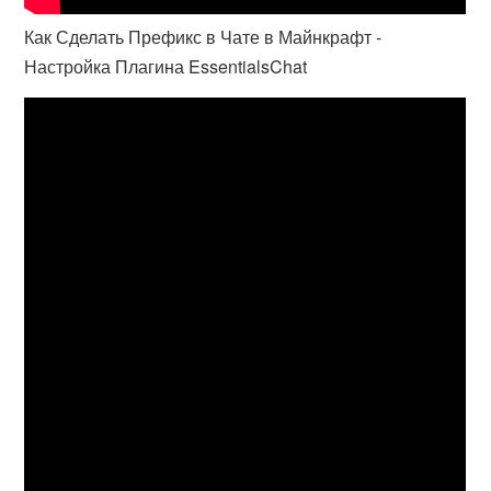
Как Сделать Префикс в Чате в Майнкрафт -
Настройка Плагина EssentialsChat