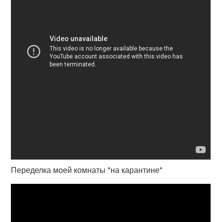
Переделка моей комнаты *на карантине*