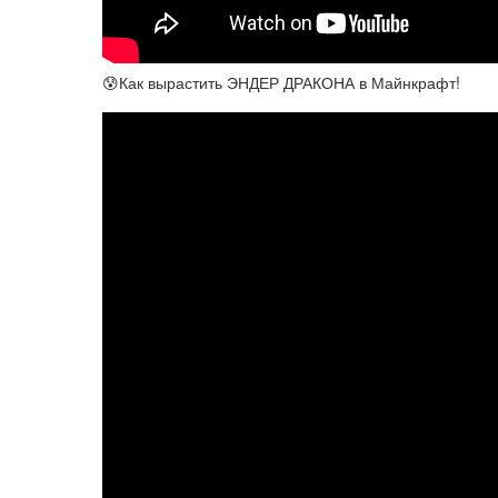
😰Как вырастить ЭНДЕР ДРАКОНА в Майнкрафт!