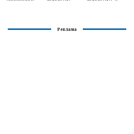
ДЫХАНИЯ В
ТВОРЧЕСКОМ
МАЙНКРАФТ
РЕЖИМЕ
Реклама