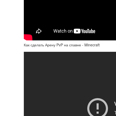
Как сделать Арену PvP на спавне - Minecraft