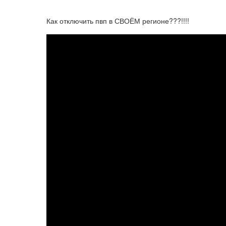
Как отключить пвп в СВОЁМ регионе???!!!!