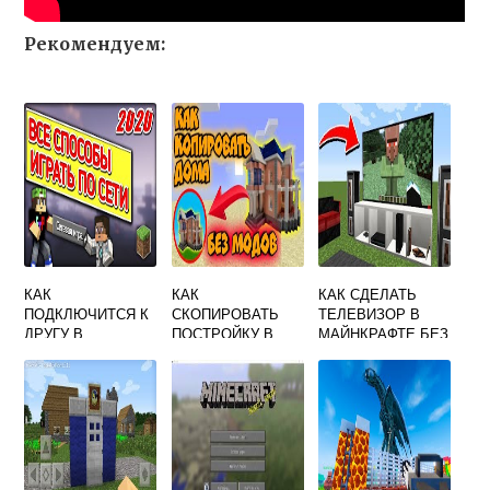
Рекомендуем:
КАК
КАК
КАК СДЕЛАТЬ
ПОДКЛЮЧИТСЯ К
СКОПИРОВАТЬ
ТЕЛЕВИЗОР В
ДРУГУ В
ПОСТРОЙКУ В
МАЙНКРАФТЕ БЕЗ
МАЙНКРАФТЕ В
MINECRAFT И
МОДОВ
ОДИНОЧНОЙ
ВСТАВИТЬ В
ИГРЕ
ДРУГОЙ МИР