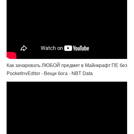
Как зачаровать ЛЮБОЙ предмет в Майнкрафт ПЕ без
PocketInvEditor - Вещи бога - NBT Data