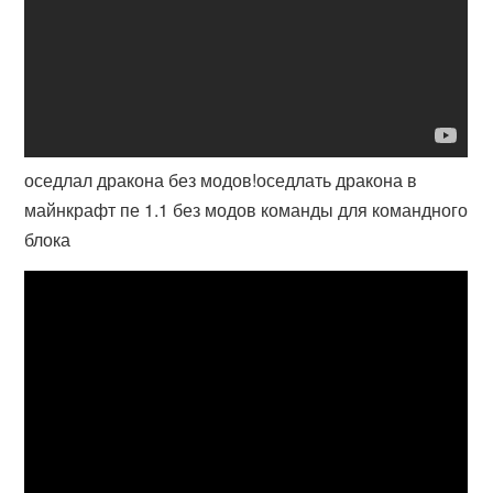
оседлал дракона без модов!оседлать дракона в
майнкрафт пе 1.1 без модов команды для командного
блока